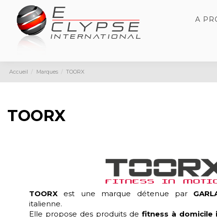
A P
Accueil
Marques
TOORX
TOORX
TOORX
est une marque détenue par
GARL
italienne.
Elle propose des produits de
fitness à domicile