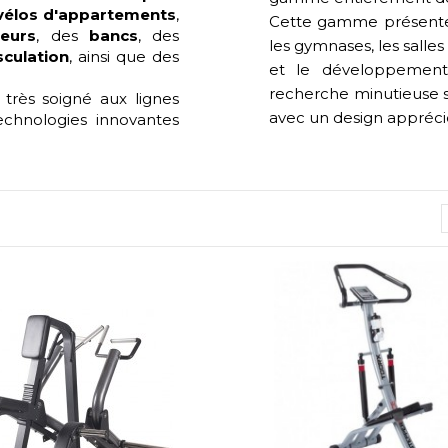
vélos d'appartements
,
Cette gamme présente u
eurs
, des
bancs
, des
les gymnases, les salles
culation
, ainsi que des
et le développemen
recherche minutieuse s
 très soigné aux lignes
avec un design apprécié 
chnologies innovantes