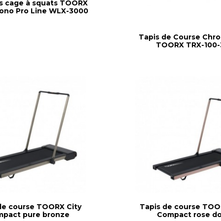
s cage à squats TOORX
ono Pro Line WLX-3000
Tapis de Course Chro
TOORX TRX-100-
de course TOORX City
Tapis de course TOO
pact pure bronze
Compact rose d